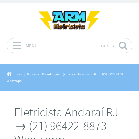
MENU
BUSCA
Pular para o conteúdo
Início
Serviços e Manutenções
Eletricista Andaraí RJ → (21) 96422-8873
Whatsapp
Eletricista Andaraí RJ
→ (21) 96422-8873