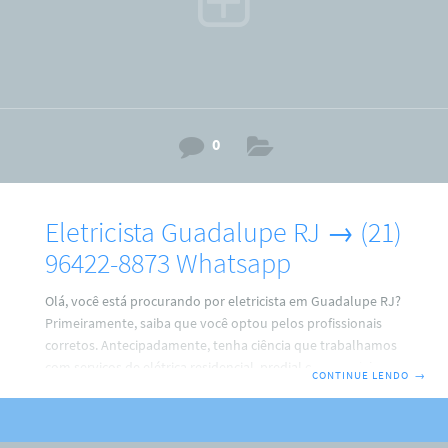
0
Eletricista Guadalupe RJ → (21)
96422-8873 Whatsapp
Olá, você está procurando por eletricista em Guadalupe RJ?
Primeiramente, saiba que você optou pelos profissionais
corretos. Antecipadamente, tenha ciência que trabalhamos
com serviços de elétrica residencial, predial e comercial. Por
CONTINUE LENDO
→
isso, faça o seu contato agora com a gente. ARM Eletricista
→ (21) 96422-8873 Ricardo.Não Perca tempo, porque,
faremos de tudo para resolver o seu problema. Além disso,