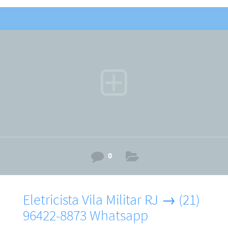
isso, faça o seu contato agora com a gente. ARM Eletricista
→ (21) 96422-8873 Ricardo.Não Perca tempo, porque,
faremos de tudo para resolver o seu problema. Além disso,
fique sabendo que o eletricista em Tauá RJ trabalha com
instalações de: Ventiladores de tetos; PC (medidor) relógio
padrão light; Tomadas e interruptores ; Chuveiro elétricos;
0
Eletricista Vila Militar RJ → (21)
96422-8873 Whatsapp