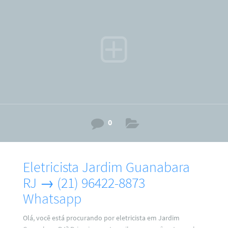
fique sabendo que o eletricista em Guadalupe RJ trabalha
com instalações de: Ventiladores de tetos; PC (medidor)
relógio padrão light; Tomadas e interruptores ; Chuveiro
elétricos;
0
Eletricista Jardim Guanabara
RJ → (21) 96422-8873
Whatsapp
Olá, você está procurando por eletricista em Jardim