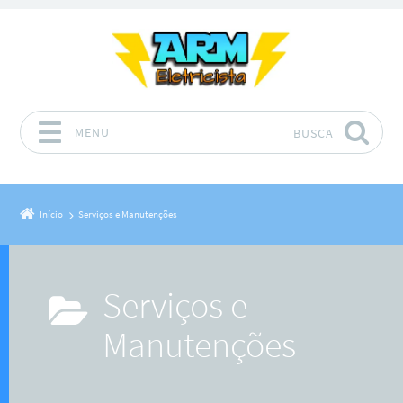
MENU
BUSCA
Pular para o conteúdo
Início
Serviços e Manutenções
Serviços e
Manutenções