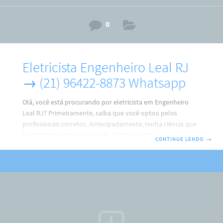
0
Eletricista Engenheiro Leal RJ
→ (21) 96422-8873 Whatsapp
Olá, você está procurando por eletricista em Engenheiro
Leal RJ? Primeiramente, saiba que você optou pelos
profissionais corretos. Antecipadamente, tenha ciência que
trabalhamos com serviços de elétrica residencial, predial e
CONTINUE LENDO
→
comercial. Por isso, faça o seu contato agora com a gente.
ARM Eletricista → (21) 96422-8873 Ricardo.Não Perca tempo,
porque, faremos de tudo para resolver o seu problema.
Além disso, fique sabendo que o eletricista em Engenheiro
Leal RJ trabalha com instalações de: Ventiladores de tetos;
PC (medidor) relógio padrão light; Tomadas e interruptores
;