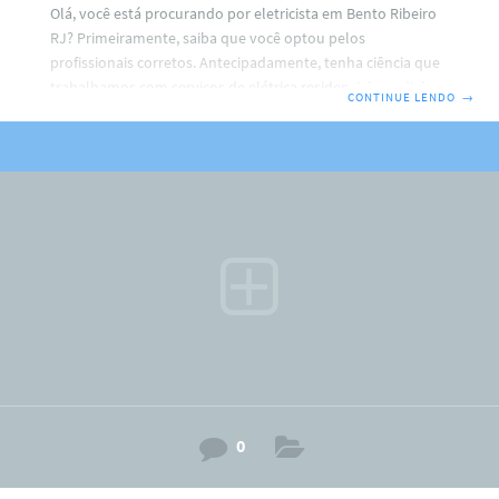
Olá, você está procurando por eletricista em Bento Ribeiro
RJ? Primeiramente, saiba que você optou pelos
profissionais corretos. Antecipadamente, tenha ciência que
trabalhamos com serviços de elétrica residencial, predial e
CONTINUE LENDO
→
comercial. Por isso, faça o seu contato agora com a gente.
ARM Eletricista → (21) 96422-8873 Ricardo.Não Perca tempo,
porque, faremos de tudo para resolver o seu problema.
Além disso, fique sabendo que o eletricista em Bento
Ribeiro RJ trabalha com instalações de: Ventiladores de
tetos; PC (medidor) relógio padrão light; Tomadas e
interruptores ;
0