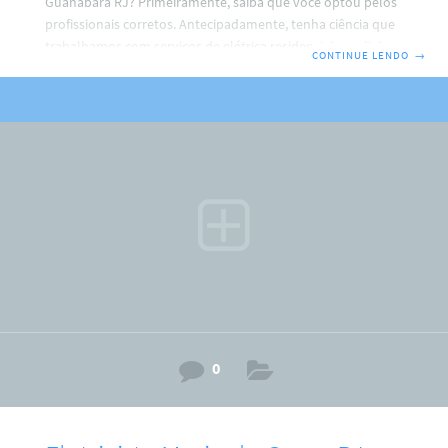
Guanabara RJ? Primeiramente, saiba que você optou pelos
profissionais corretos. Antecipadamente, tenha ciência que
trabalhamos com serviços de elétrica residencial, predial e
CONTINUE LENDO
→
comercial. Por isso, faça o seu contato agora com a gente.
ARM Eletricista → (21) 96422-8873 Ricardo.Não Perca tempo,
porque, faremos de tudo para resolver o seu problema.
Além disso, fique sabendo que o eletricista em Jardim
Guanabara RJ trabalha com instalações de: Ventiladores de
tetos; PC (medidor) relógio padrão light; Tomadas e
interruptores ;
0