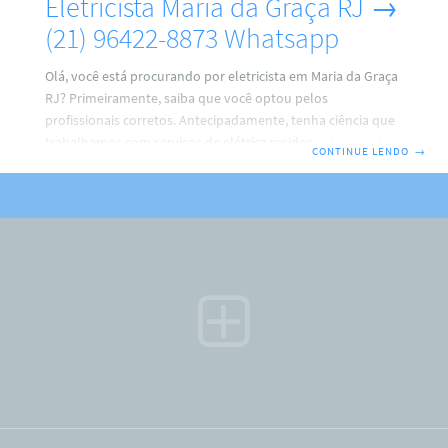
Eletricista Maria da Graça RJ →
(21) 96422-8873 Whatsapp
Olá, você está procurando por eletricista em Maria da Graça
RJ? Primeiramente, saiba que você optou pelos
profissionais corretos. Antecipadamente, tenha ciência que
trabalhamos com serviços de elétrica residencial, predial e
CONTINUE LENDO
→
comercial. Por isso, faça o seu contato agora com a gente.
ARM Eletricista → (21) 96422-8873 Ricardo.Não Perca tempo,
porque, faremos de tudo para resolver o seu problema.
Além disso, fique sabendo que o eletricista em Maria da
Graça RJ trabalha com instalações de: Ventiladores de
tetos; PC (medidor) relógio padrão light; Tomadas e