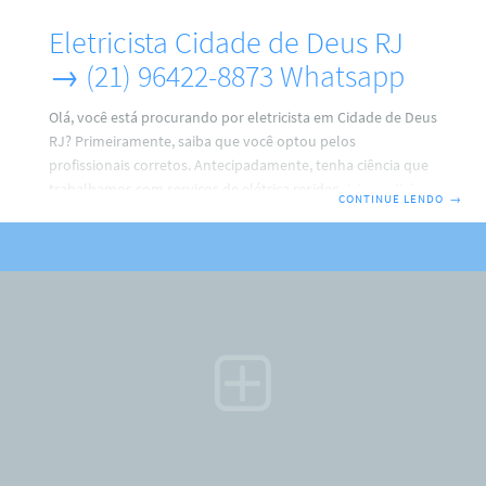
Eletricista Cidade de Deus RJ
→ (21) 96422-8873 Whatsapp
Olá, você está procurando por eletricista em Cidade de Deus
RJ? Primeiramente, saiba que você optou pelos
profissionais corretos. Antecipadamente, tenha ciência que
trabalhamos com serviços de elétrica residencial, predial e
CONTINUE LENDO
→
comercial. Por isso, faça o seu contato agora com a gente.
ARM Eletricista → (21) 96422-8873 Ricardo.Não Perca tempo,
porque, faremos de tudo para resolver o seu problema.
Além disso, fique sabendo que o eletricista em Cidade de
Deus RJ trabalha com instalações de: Ventiladores de tetos;
PC (medidor) relógio padrão light; Tomadas e