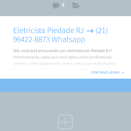
0
Eletricista Piedade RJ → (21)
96422-8873 Whatsapp
Olá, você está procurando por eletricista em Piedade RJ?
Primeiramente, saiba que você optou pelos profissionais
corretos. Antecipadamente, tenha ciência que trabalhamos
com serviços de elétrica residencial, predial e comercial. Por
CONTINUE LENDO
→
isso, faça o seu contato agora com a gente. ARM Eletricista
→ (21) 96422-8873 Ricardo.Não Perca tempo, porque,
faremos de tudo para resolver o seu problema. Além disso,
fique sabendo que o eletricista em Piedade RJ trabalha com
instalações de: Ventiladores de tetos; PC (medidor) relógio
padrão light; Tomadas e interruptores ; Chuveiro elétricos;