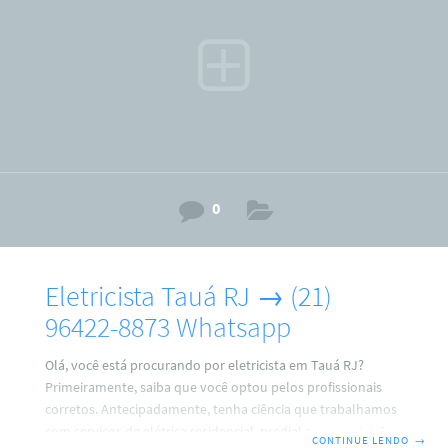
tetos; PC (medidor) relógio padrão light; Tomadas e
interruptores ;
0
Eletricista Tauá RJ → (21)
96422-8873 Whatsapp
Olá, você está procurando por eletricista em Tauá RJ?
Primeiramente, saiba que você optou pelos profissionais
corretos. Antecipadamente, tenha ciência que trabalhamos
com serviços de elétrica residencial, predial e comercial. Por
CONTINUE LENDO
→