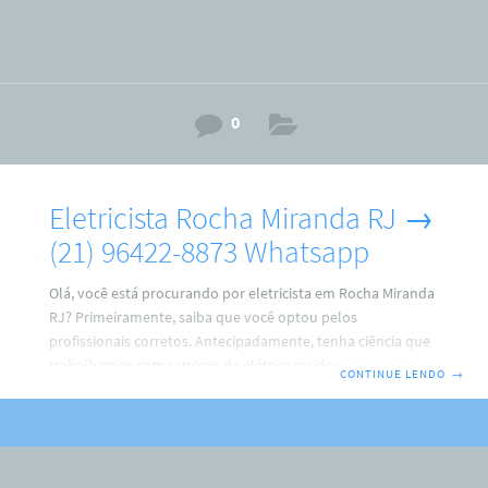
0
Eletricista Rocha Miranda RJ →
(21) 96422-8873 Whatsapp
Olá, você está procurando por eletricista em Rocha Miranda
RJ? Primeiramente, saiba que você optou pelos
profissionais corretos. Antecipadamente, tenha ciência que
trabalhamos com serviços de elétrica residencial, predial e
CONTINUE LENDO
→
comercial. Por isso, faça o seu contato agora com a gente.
ARM Eletricista → (21) 96422-8873 Ricardo.Não Perca tempo,
porque, faremos de tudo para resolver o seu problema.
Além disso, fique sabendo que o eletricista em Rocha
Miranda RJ trabalha com instalações de: Ventiladores de