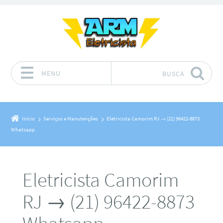
MENU
BUSCA
Pular para o conteúdo
Início
Serviços e Manutenções
Eletricista Camorim RJ → (21) 96422-8873
Whatsapp
Eletricista Camorim
RJ → (21) 96422-8873