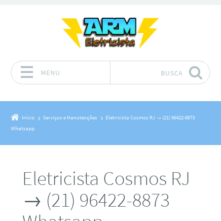
MENU
BUSCA
Pular para o conteúdo
Início
Serviços e Manutenções
Eletricista Cosmos RJ → (21) 96422-8873
Whatsapp
Eletricista Cosmos RJ
→ (21) 96422-8873