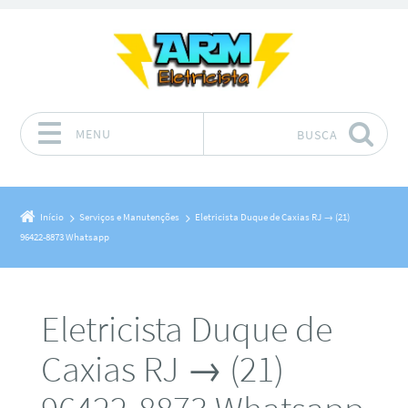
MENU
BUSCA
Pular para o conteúdo
Início
Serviços e Manutenções
Eletricista Duque de Caxias RJ → (21)
96422-8873 Whatsapp
Eletricista Duque de
Caxias RJ → (21)