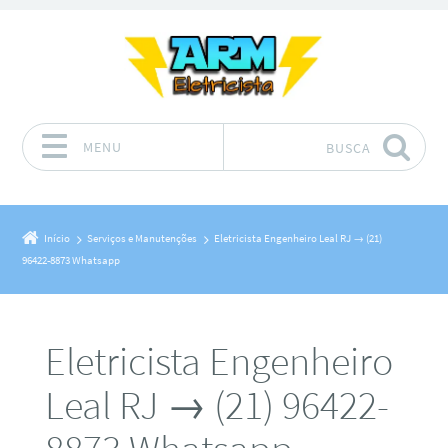
MENU
BUSCA
Pular para o conteúdo
Início
Serviços e Manutenções
Eletricista Engenheiro Leal RJ → (21)
96422-8873 Whatsapp
Eletricista Engenheiro
Leal RJ → (21) 96422-