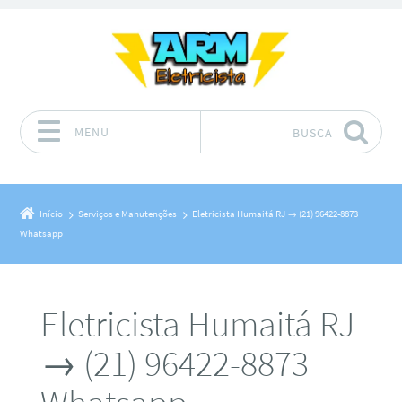
MENU
BUSCA
Pular para o conteúdo
Início
Serviços e Manutenções
Eletricista Humaitá RJ → (21) 96422-8873
Whatsapp
Eletricista Humaitá RJ
→ (21) 96422-8873