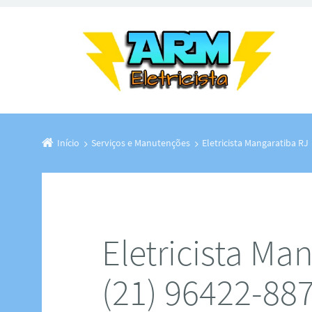
Início
Serviços e Manutenções
Eletricista Mangaratiba R
Eletricista Ma
(21) 96422-88