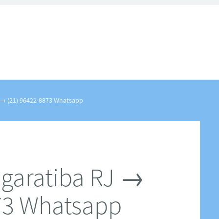
J → (21) 96422-8873 Whatsapp
ngaratiba RJ →
73 Whatsapp