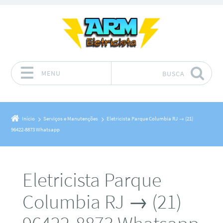
MENU
BUSCA
Pular para o conteúdo
Início
Serviços e Manutenções
Eletricista Parque Columbia RJ → (21)
96422-8873 Whatsapp
Eletricista Parque
Columbia RJ → (21)