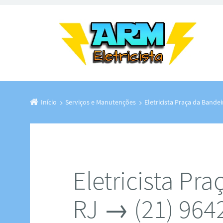
Início
Serviços e Manutenções
Eletricista Praça da Band
Eletricista Pr
RJ → (21) 964