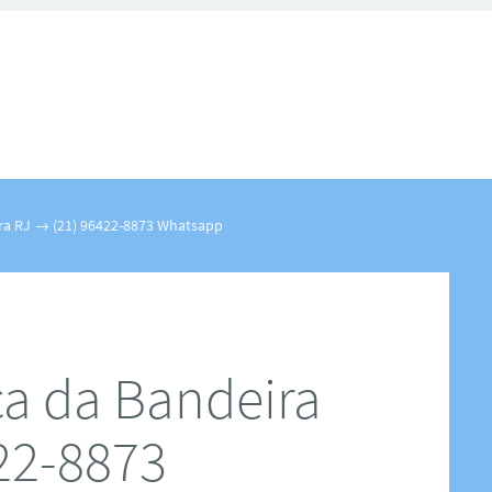
eira RJ → (21) 96422-8873 Whatsapp
aça da Bandeira
22-8873