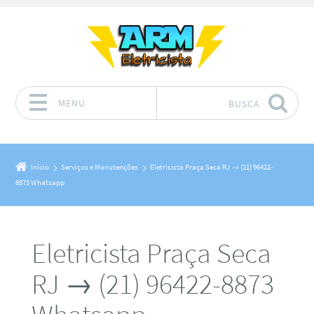
MENU
BUSCA
Pular para o conteúdo
Início
Serviços e Manutenções
Eletricista Praça Seca RJ → (21) 96422-
8873 Whatsapp
Eletricista Praça Seca
RJ → (21) 96422-8873