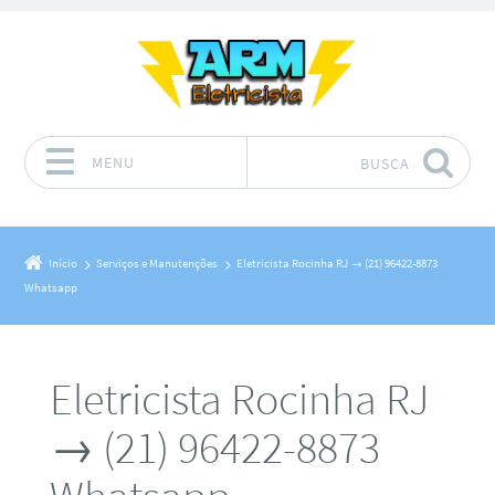
MENU
BUSCA
Pular para o conteúdo
Início
Serviços e Manutenções
Eletricista Rocinha RJ → (21) 96422-8873
Whatsapp
Eletricista Rocinha RJ
→ (21) 96422-8873