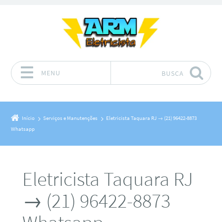
MENU
BUSCA
Pular para o conteúdo
Início
Serviços e Manutenções
Eletricista Taquara RJ → (21) 96422-8873
Whatsapp
Eletricista Taquara RJ
→ (21) 96422-8873