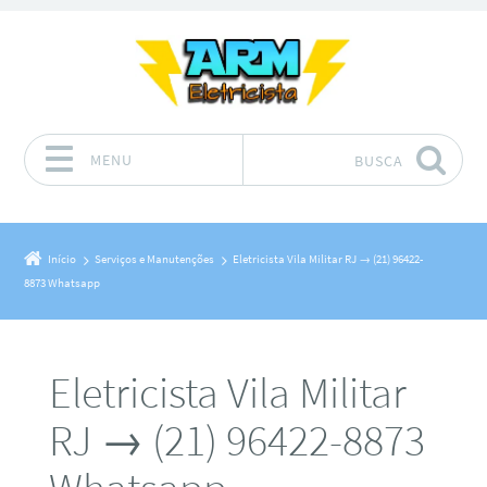
MENU
BUSCA
Pular para o conteúdo
Início
Serviços e Manutenções
Eletricista Vila Militar RJ → (21) 96422-
8873 Whatsapp
Eletricista Vila Militar
RJ → (21) 96422-8873